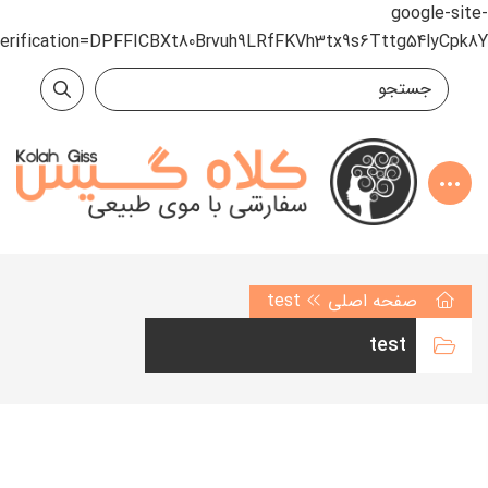
google-site-
verification=DPFFICBXt80Brvuh9LRfFKVh3tx9s6Tttg54lyCpk8Y
صفحه اصلی
test
test