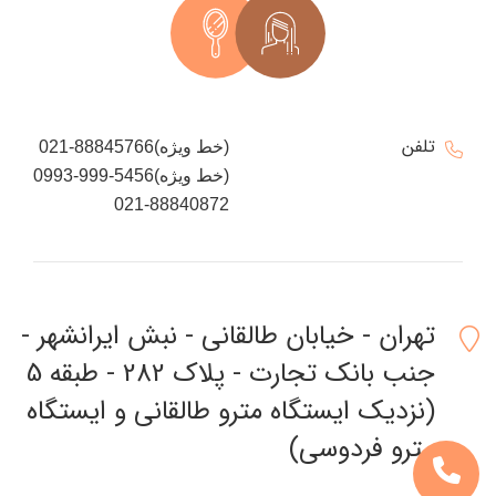
تلفن
021-88845766(خط ویژه)
0993-999-5456(خط ویژه)
021-88840872
تهران - خیابان طالقانی - نبش ایرانشهر -
جنب بانک تجارت - پلاک 282 - طبقه 5
(نزدیک ایستگاه مترو طالقانی و ایستگاه
مترو فردوسی)