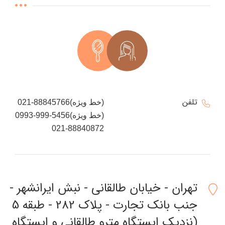
تلفن
021-88845766(خط ویژه)
0993-999-5456(خط ویژه)
021-88840872
تهران - خیابان طالقانی - نبش ایرانشهر -
جنب بانک تجارت - پلاک 282 - طبقه 5
(نزدیک ایستگاه مترو طالقانی و ایستگاه