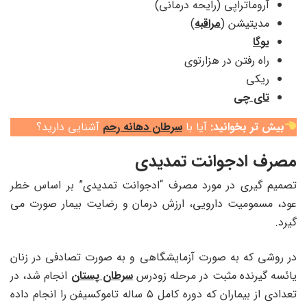
آروماتراپی (رایحه درمانی)
مدیتیشن (
مراقبه
)
یوگا
راه رفتن در هزارتوی
ریکی
تای چی
بیش تر بخوانید:
آیا با
سرطان دهانه رحم
آشنایی دارید؟
مصرف ادجوانت تمدیدی
تصمیم گیری در مورد مصرف “ادجوانت تمدیدی” بر اساس خطر
عود، مسمومیت دارویی، ارزش درمان و رضایت بیمار صورت می
گیرد.
در روشی که به صورت آزمایشگاهی و به صورت تصادفی در زنان
یائسه گیرنده مثبت در مرحله زودرس
سرطان پستان
انجام شد، در
تعدادی از بیماران که دوره کامل ۵ ساله تاموکسیفن را انجام داده