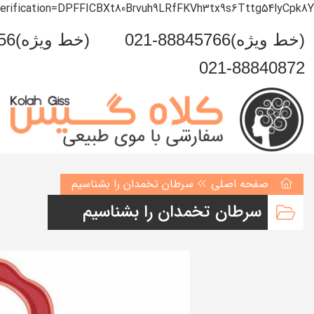
verification=DPFFICBXt80Brvuh9LRfFKVh3tx9s6Tttg54lyCpk8Y
021-88845766(خط ویژه)
0993-999-5456(خط ویژه)
021-88840872
صفحه اصلی
سرطان تخمدان را بشناسیم
سرطان تخمدان را بشناسیم