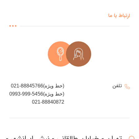
ارتباط با ما
تلفن
021-88845766(خط ویژه)
0993-999-5456(خط ویژه)
021-88840872