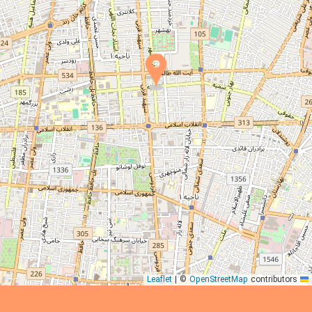
|
©
OpenStreetMap
contributors
Leaflet