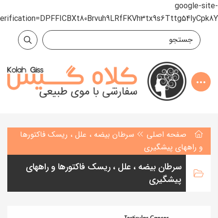
google-site-
verification=DPFFICBXt80Brvuh9LRfFKVh3tx9s6Tttg54lyCpk8Y
صفحه اصلی
سرطان بیضه ، علل ، ریسک فاکتورها
و راههای پیشگیری
سرطان بیضه ، علل ، ریسک فاکتورها و راههای
پیشگیری