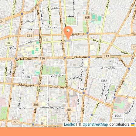
|
©
OpenStreetMap
contributors
Leaflet