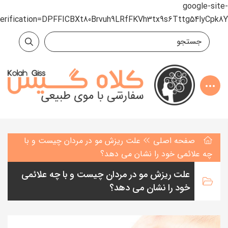
google-site-
verification=DPFFICBXt80Brvuh9LRfFKVh3tx9s6Tttg54lyCpk8Y
صفحه اصلی
علت ریزش مو در مردان چیست و با
چه علائمی خود را نشان می دهد؟
علت ریزش مو در مردان چیست و با چه علائمی
خود را نشان می دهد؟