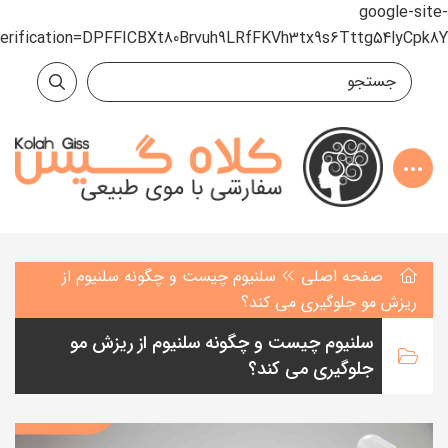
google-site-
verification=DPFFICBXt80Brvuh9LRfFKVh3tx9s6Tttg54lyCpk8Y
صفحه اصلی
سلنیوم چیست و چگونه سلنیوم از
ریزش مو جلوگیری می کند؟
سلنیوم چیست و چگونه سلنیوم از ریزش مو
جلوگیری می کند؟