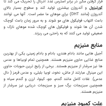
قرار گرفتن مکرر در برابر استرس غدد آدرنال را تحریک می کند تا
کورتیزول
و آندروژن بیشتری تولید کند و سطوح بسیار بالای
آندروژن (مانند DHT) برای موهای ما مضر است. آنها می توانند
باعث التهاب فولیکول های مو شوند و به مرور زمان باعث کوچک
شدن آن ها شوند و فولیکول های کوچک شده موهای نازک و
ضعیفی تولید می کنند که به راحتی می ریزند.
منابع منیزیم
آجیل هایی مانند بادام هندی، بادام و بادام زمینی یکی از بهترین
منابع غذایی حاوی منیزیم هستند. همچنین تمام لوبیاها و عدس
ها نیز سرشار از منیزیم هستند. برخی از رایج ‌ترین حبوبات حاوی
این مینرال عبارتند از ماش، نخود، لوبیا بلبلی، و عدس قرمز ( دال
عدس). غلات کامل مانند گندم، جو، کینوا، ارزن و گندم سیاه و
همچنین سبزیجات برگ سبز و سبزیجات دریایی نیز سرشار از
منیزیم هستند.
علت کمبود منیزیم