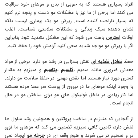
افراد بسیاری هستند که به خوبی از بدن و موهای خود مراقبت
می کنند اما برخی از ما نیز با مشکلات مو دست و پنجه نرم کنیم
که بسیار ناراحت کننده است. ریزش مو یک بیماری نیست بلکه
نشان دهنده سبک زندگی و مشکلات سلامتی شماست. اغلب
اوقات
استرس
باعث می شود که این مشکل تشدید شود بنابراین
اگر با ریزش مو مواجه شدید سعی کنید آرامش خود را حفظ کنید.
حفظ
تعادل تغذیه ای
نقش بسزایی در رشد مو دارد. برخی از مواد
معدنی ضروری مانند سدیم ،
کلسیم
،
پتاسیم
و منیزیم به مقدار
کمتری مورد نیاز هستند اما نقش مهمی در حفظ سلامت مو دارند.
با وجود اینکه موهای ما در بیرون از پوست سر عملا مرده هستند
اما کار زیادی در داخل فولیکول های مو برای ساختن مو در حال
انجام است.
از آنجایی که منیزیم در ساخت پروتئین و همچنین رشد سلول ها
نقش دارد، تامین کافی منیزیم تضمین می کند که موهای ما قوی
تر و ضخیم تر می شوند و هیچ وقفه ای در
چرخه مو
ایجاد نمی