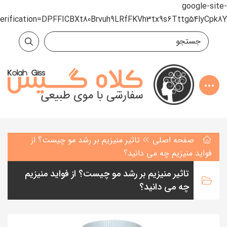
google-site-
verification=DPFFICBXt80Brvuh9LRfFKVh3tx9s6Tttg54lyCpk8Y
صفحه اصلی
تاثیر منیزیم بر رشد مو چیست؟ از
فواید منیزیم چه می دانید؟
تاثیر منیزیم بر رشد مو چیست؟ از فواید منیزیم
چه می دانید؟