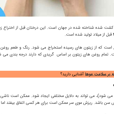
شت شده شناخته شده در جهان است. این درختان قبل از اختراع زبا
است که از زیتون های رسیده استخراج می شود. رنگ و طعم روغن ز
 تمام روغن‌ های زیتون بر اساس گریدی که دارند درجه ‌بندی می ‌شو
نه بر سلامت موها
آشنایی دارید؟
می شود)، می تواند به دلایل مختلفی ایجاد شود. ممکن است ناشی 
ش سن باشد. ریزش موی سر ممکن است برای هر کسی اتفاق بیفتد اما