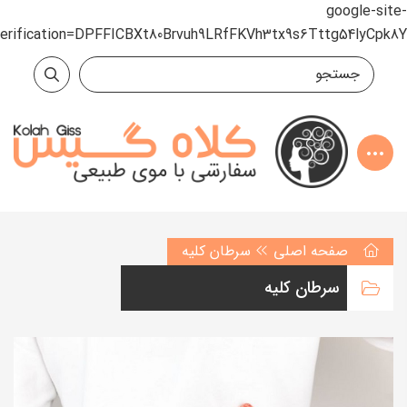
google-site-
verification=DPFFICBXt80Brvuh9LRfFKVh3tx9s6Tttg54lyCpk8Y
صفحه اصلی
سرطان کلیه
سرطان کلیه