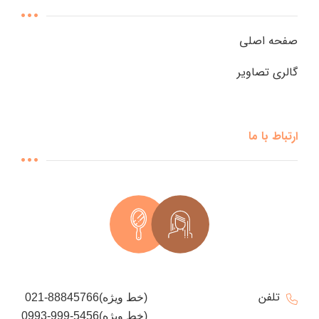
صفحه اصلی
گالری تصاویر
ارتباط با ما
تلفن
021-88845766(خط ویژه)
0993-999-5456(خط ویژه)