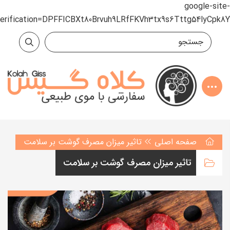
google-site-
verification=DPFFICBXt80Brvuh9LRfFKVh3tx9s6Tttg54lyCpk8Y
صفحه اصلی
تاثیر میزان مصرف گوشت بر سلامت
تاثیر میزان مصرف گوشت بر سلامت