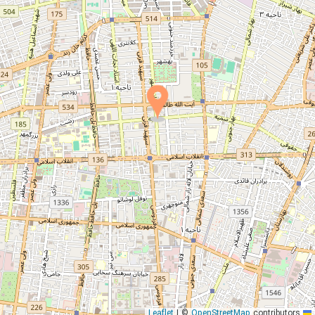
|
©
OpenStreetMap
contributors
Leaflet