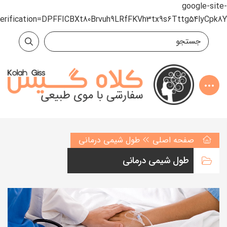
google-site-
verification=DPFFICBXt80Brvuh9LRfFKVh3tx9s6Tttg54lyCpk8Y
صفحه اصلی
طول شیمی درمانی
طول شیمی درمانی