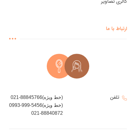
گالری تصاویر
ارتباط با ما
تلفن
021-88845766(خط ویژه)
0993-999-5456(خط ویژه)
021-88840872