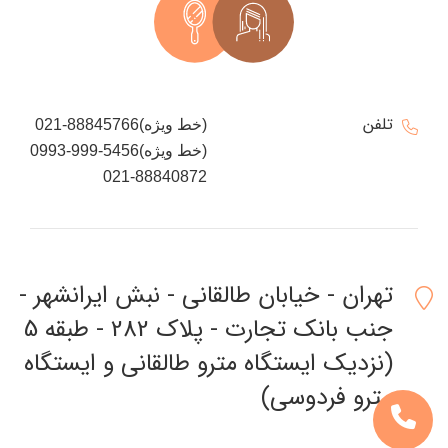
تلفن
021-88845766(خط ویژه)
0993-999-5456(خط ویژه)
021-88840872
تهران - خیابان طالقانی - نبش ایرانشهر -
جنب بانک تجارت - پلاک 282 - طبقه 5
(نزدیک ایستگاه مترو طالقانی و ایستگاه
مترو فردوسی)