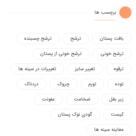
برچسب ها
بافت پستان
ترشح
ترشح چسبنده
ترشح خونی
ترشح خونی از پستان
ترقوه
تغییر سایز
تغییرات در سینه ها
توده
تورم
چروک
دردناک
زیر بغل
ضخامت
عفونت
کیست
گودی نوک پستان
معاینه سینه ها