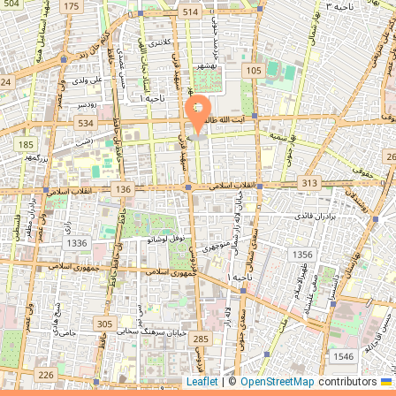
|
©
OpenStreetMap
contributors
Leaflet