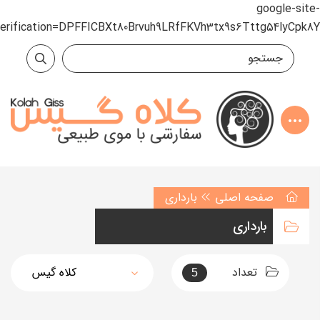
google-site-
verification=DPFFICBXt80Brvuh9LRfFKVh3tx9s6Tttg54lyCpk8Y
صفحه اصلی
بارداری
بارداری
تعداد
5