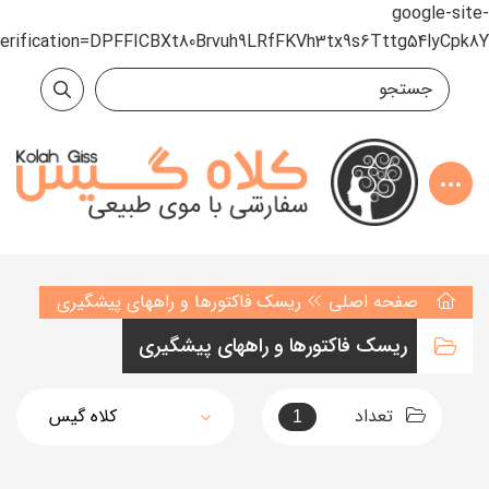
google-site-
verification=DPFFICBXt80Brvuh9LRfFKVh3tx9s6Tttg54lyCpk8Y
صفحه اصلی
ریسک فاکتورها و راههای پیشگیری
ریسک فاکتورها و راههای پیشگیری
تعداد
1