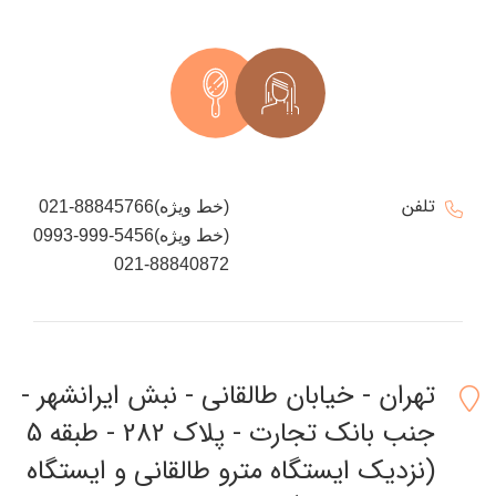
تلفن
021-88845766(خط ویژه)
0993-999-5456(خط ویژه)
021-88840872
تهران - خیابان طالقانی - نبش ایرانشهر -
جنب بانک تجارت - پلاک 282 - طبقه 5
(نزدیک ایستگاه مترو طالقانی و ایستگاه