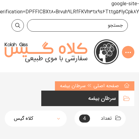
google-site-
verification=DPFFICBXt80Brvuh9LRfFKVh3tx9s6Tttg54lyCpk8Y
صفحه اصلی
سرطان بیضه
سرطان بیضه
تعداد
4