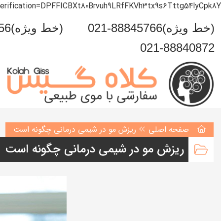
verification=DPFFICBXt80Brvuh9LRfFKVh3tx9s6Tttg54lyCpk8Y
021-88845766(خط ویژه)
0993-999-5456(خط ویژه)
021-88840872
صفحه اصلی
ریزش مو در شیمی درمانی چگونه است
ریزش مو در شیمی درمانی چگونه است