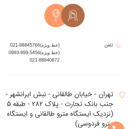
تلفن
021-88845766(خط ویژه)
0993-999-5456(خط ویژه)
021-88840872
تهران - خیابان طالقانی - نبش ایرانشهر -
جنب بانک تجارت - پلاک 282 - طبقه 5
(نزدیک ایستگاه مترو طالقانی و ایستگاه
مترو فردوسی)