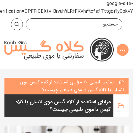
google-site-
verification=DPFFICBXt80Brvuh9LRfFKVh3tx9s6Tttg54lyCpk8Y
صفحه اصلی
مزایای استفاده از کلاه گیس موی
انسان یا کلاه گیس با موی طبیعی چیست؟
مزایای استفاده از کلاه گیس موی انسان یا کلاه
گیس با موی طبیعی چیست؟