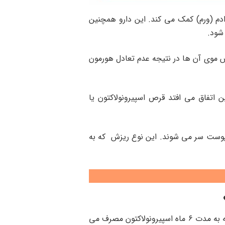
دم (ورم) کمک می کند. این دارو همچنین
زش موی آن ها در نتیجه عدم تعادل هورمون
 اتفاق می افتد قرص اسپیرونولاکتون یا
 پوست سر می شوند. این نوع ریزش که به
مطالعات نشان داده اند که قرص اسپیرونولاکتون برای ریزش مو زنان می تواند موثر باشد. در یک مطالعه، زنانی که به مدت ۶ ماه اسپیرونولاکتون مصرف می