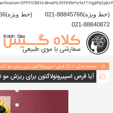
verification=DPFFICBXt80Brvuh9LRfFKVh3tx9s6Tttg54lyCpk8Y
021-88845766(خط ویژه)
0993-999-5456(خط ویژه)
021-88840872
صفحه اصلی
آیا قرص اسپیرونولاکتون برای ریزش مو تاثی
آیا قرص اسپیرونولاکتون برای ریزش مو ت