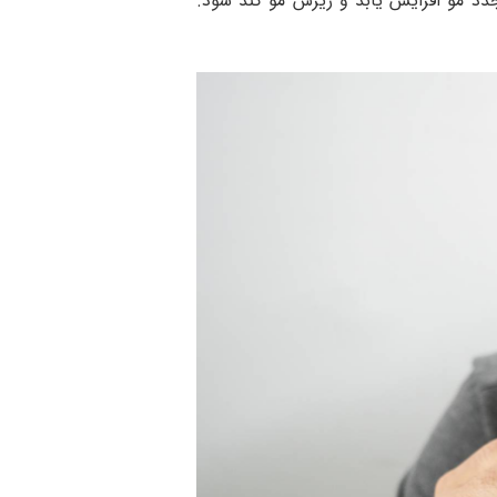
شود ، بنابراین با کاهش سطح DHT ممکن است رشد مجدد مو افزایش یابد و ریزش مو کند شود.