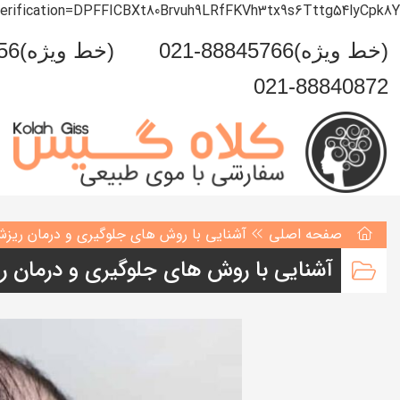
verification=DPFFICBXt80Brvuh9LRfFKVh3tx9s6Tttg54lyCpk8Y
021-88845766(خط ویژه)
0993-999-5456(خط ویژه)
021-88840872
صفحه اصلی
آشنایی با روش های جلوگیری و درمان ریزش
آشنایی با روش های جلوگیری و درمان ر