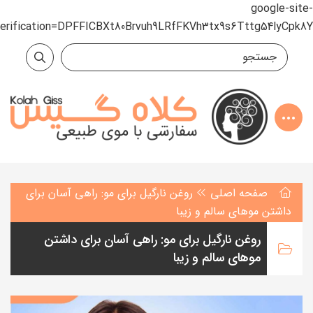
google-site-
verification=DPFFICBXt80Brvuh9LRfFKVh3tx9s6Tttg54lyCpk8Y
صفحه اصلی
روغن نارگیل برای مو: راهی آسان برای
داشتن موهای سالم و زیبا
روغن نارگیل برای مو: راهی آسان برای داشتن
موهای سالم و زیبا