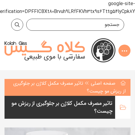
google-site-
verification=DPFFICBXt80Brvuh9LRfFKVh3tx9s6Tttg54lyCpk8Y
صفحه اصلی
تاثیر مصرف مکمل کلاژن بر جلوگیری
از ریزش مو چیست؟
تاثیر مصرف مکمل کلاژن بر جلوگیری از ریزش مو
چیست؟