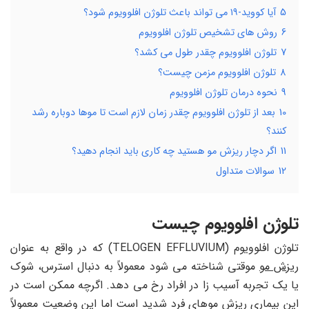
5
آیا کووید-۱۹ می تواند باعث تلوژن افلوویوم شود؟
6
روش های تشخیص تلوژن افلوویوم
7
تلوژن افلوویوم چقدر طول می کشد؟
8
تلوژن افلوویوم مزمن چیست؟
9
نحوه درمان تلوژن افلوویوم
10
بعد از تلوژن افلوویوم چقدر زمان لازم است تا موها دوباره رشد
کنند؟
11
اگر دچار ریزش مو هستید چه کاری باید انجام دهید؟
12
سوالات متداول
تلوژن افلوویوم چیست
تلوژن افلوویوم (TELOGEN EFFLUVIUM) که در واقع به عنوان
ریزش مو
موقتی شناخته می شود معمولاً به دنبال استرس، شوک
یا یک تجربه آسیب زا در افراد رخ می دهد. اگرچه ممکن است در
این بیماری ریزش موهای فرد شدید است اما این وضعیت معمولاً