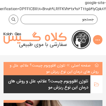
google-site-
verification=DPFFICBXt80Brvuh9LRfFKVh3tx9s6Tttg54lyCpk8Y
صفحه اصلی
تلوژن افلوویوم چیست؟ علائم، علل و
روش های درمان این نوع ریزش مو
تلوژن افلوویوم چیست؟ علائم، علل و روش های
درمان این نوع ریزش مو