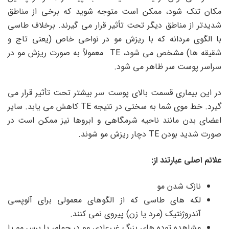
مکان تنک شود، ممکن است متوجه شوید که برخی از مناطق
شدیدتر از مناطق دیگر تحت تأثیر قرار می گیرند. برخلاف طاسی
با الگوی مردانه که با ریزش مو در نواحی خاص (یعنی تاج و
شقیقه‌ ها) مشخص می ‌شود، TE معمولاً به صورت ریزش مو در
سراسر پوست سر ظاهر ‌می شود.
در این بیماری قسمت بالای پوست سر بیشتر تحت تأثیر قرار می
گیرد. خط موی شما به سختی در نتیجه TE کاهش می یابد. سایر
اعضای بدن مانند ناحیه شرمگاهی و ابروها نیز ممکن است در
صورت شدید بودن TE دچار ریزش مو شوند.
علائم اصلی عبارتند از:
نازک شدن مو
لکه های طاسی که از الگوهای معمولی برای آلوپسی
آندروژنتیک (مرد یا زن) پیروی نمی کنند.
مشاهده توده های بزرگ غیرعادی مو در حمام، یا برس مو یا