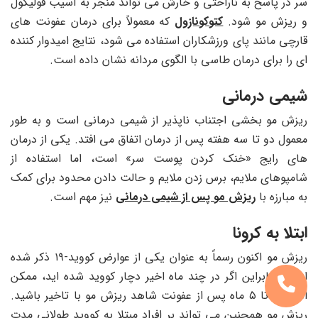
سر در پاسخ به ناراحتی و خارش می تواند منجر به آسیب فولیکول
و ریزش مو شود.
کتوکونازول
که معمولاً برای درمان عفونت‌ های
قارچی مانند پای ورزشکاران استفاده می‌ شود، نتایج امیدوار کننده
‌ای را برای درمان طاسی با الگوی مردانه نشان داده است.
شیمی درمانی
ریزش مو بخشی اجتناب ناپذیر از شیمی درمانی است و به طور
معمول دو تا سه هفته پس از درمان اتفاق می افتد. یکی از درمان‌
های رایج «خنک کردن پوست سر» است، اما استفاده از
شامپوهای ملایم، برس زدن ملایم و حالت دادن محدود برای کمک
به مبارزه با
ریزش مو پس از شیمی درمانی
نیز مهم است.
ابتلا به کرونا
ریزش مو اکنون رسماً به عنوان یکی از عوارض کووید-۱۹ ذکر شده
است. بنابراین اگر در چند ماه اخیر دچار کووید شده اید، ممکن
است ۳ تا ۵ ماه پس از عفونت شاهد ریزش مو با تاخیر باشید.
ریزش مو همچنین می تواند بر افراد مبتلا به کووید طولانی مدت