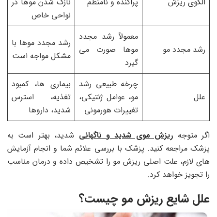
الگوی ریزش
پراکنده و نامنظم
نازک شدن موها در
نواحی خاص
معمولاً رشد مجدد
رشد مجدد موها با
رشد مجدد مو
موها صورت می
مشکل مواجه است
گیرد
چرخه طبیعی رشد
بیماری ها، کمبود
علل
مو، عوامل ژنتیکی،
تغذیه، استرس
تغییرات هورمونی
شدید، داروها
اگر متوجه
ریزش موی شدید و ناگهانی
شدید، بهتر است به
پزشک مراجعه کنید. پزشک با بررسی علائم شما و انجام آزمایش
های لازم، علت اصلی ریزش مو را تشخیص داده و درمان مناسب
را تجویز خواهد کرد.
علل شایع ریزش مو چیست؟