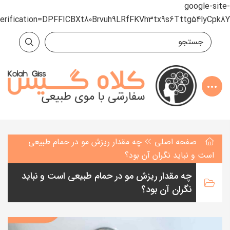
google-site-
verification=DPFFICBXt80Brvuh9LRfFKVh3tx9s6Tttg54lyCpk8Y
صفحه اصلی
چه مقدار ریزش مو در حمام طبیعی
است و نباید نگران آن بود؟
چه مقدار ریزش مو در حمام طبیعی است و نباید
نگران آن بود؟