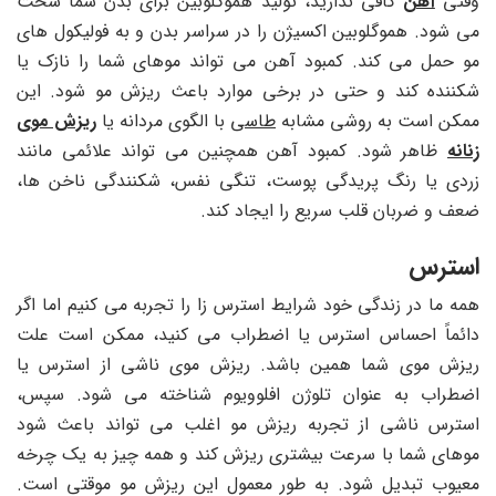
وقتی
آهن
کافی ندارید، تولید هموگلوبین برای بدن شما سخت
می شود. هموگلوبین اکسیژن را در سراسر بدن و به فولیکول های
مو حمل می کند. کمبود آهن می تواند موهای شما را نازک یا
شکننده کند و حتی در برخی موارد باعث ریزش مو شود. این
ممکن است به روشی مشابه
طاسی
با الگوی مردانه یا
ریزش موی
زنانه
ظاهر شود. کمبود آهن همچنین می تواند علائمی مانند
زردی یا رنگ پریدگی پوست، تنگی نفس، شکنندگی ناخن ها،
ضعف و ضربان قلب سریع را ایجاد کند.
استرس
همه ما در زندگی خود شرایط استرس زا را تجربه می کنیم اما اگر
دائماً احساس استرس یا اضطراب می‌ کنید، ممکن است علت
ریزش موی شما همین باشد. ریزش موی ناشی از استرس یا
اضطراب به عنوان تلوژن افلوویوم شناخته می شود. سپس،
استرس ناشی از تجربه ریزش مو اغلب می ‌تواند باعث شود
موهای شما با سرعت بیشتری ریزش کند و همه چیز به یک چرخه
معیوب تبدیل شود. به طور معمول این ریزش مو موقتی است.