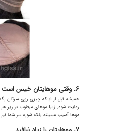
۶. وقتی موهایتان خیس است هیچ وقت کلاه گیس نگذارید
همیشه قبل از اینکه چیزی روی سرتان بگذ
رعایت شود. زیرا موهای مرطوب در زیر هر پ
موها آسیب میبینند بلکه شوره سر شما نیز
۷. موهایتان را زیاد نبافید