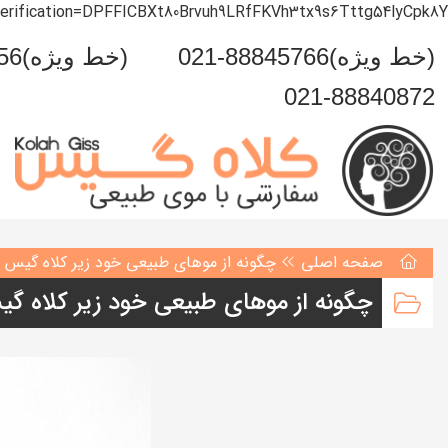
verification=DPFFICBXt80Brvuh9LRfFKVh3tx9s6Tttg54lyCpk8Y
021-88845766(خط ویژه)
0993-999-5456(خط ویژه)
021-88840872
صفحه اصلی
چگونه از موهای طبیعی خود زیر کلاه گیس
چگونه از موهای طبیعی خود زیر کلاه 