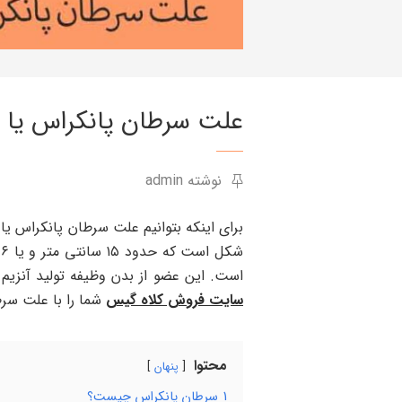
علت سرطان پانکراس یا ل
نوشته admin
برای اینکه بتوانیم علت سرطان پانکراس یا ل
ش
است. این عضو از بدن وظیفه تولید آنزیم 
سایت فروش کلاه گیس
شما را با علت سرط
محتوا
پنهان
1
سرطان پانکراس چیست؟