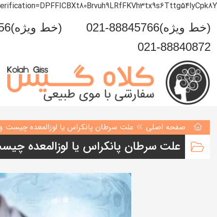
verification=DPFFICBXt80Brvuh9LRfFKVh3tx9s6Tttg54lyCpk8Y
021-88845766(خط ویژه)
0993-999-5456(خط ویژه)
021-88840872
صفحه اصلی
علت سرطان پانکراس یا لوزالمعده چیست و 
علت سرطان پانکراس یا لوزالمعده چیست