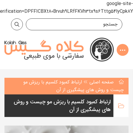
google-site-
verification=DPFFICBXt80Brvuh9LRfFKVh3tx9s6Tttg54lyCpk8Y
صفحه اصلی
ارتباط کمبود کلسیم با ریزش مو
چیست و روش های پیشگیری از آن
ارتباط کمبود کلسیم با ریزش مو چیست و روش
های پیشگیری از آن