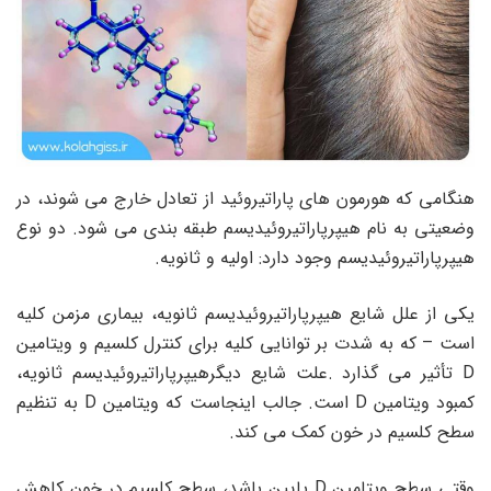
هنگامی که هورمون های پاراتیروئید از تعادل خارج می شوند، در
وضعیتی به نام هیپرپاراتیروئیدیسم طبقه بندی می شود. دو نوع
هیپرپاراتیروئیدیسم وجود دارد: اولیه و ثانویه.
یکی از علل شایع هیپرپاراتیروئیدیسم ثانویه، بیماری مزمن کلیه
است – که به شدت بر توانایی کلیه برای کنترل کلسیم و ویتامین
D تأثیر می گذارد .علت شایع دیگرهیپرپاراتیروئیدیسم ثانویه،
کمبود ویتامین D است. جالب اینجاست که ویتامین D به تنظیم
سطح کلسیم در خون کمک می کند.
وقتی سطح ویتامین D پایین باشد، سطح کلسیم در خون کاهش