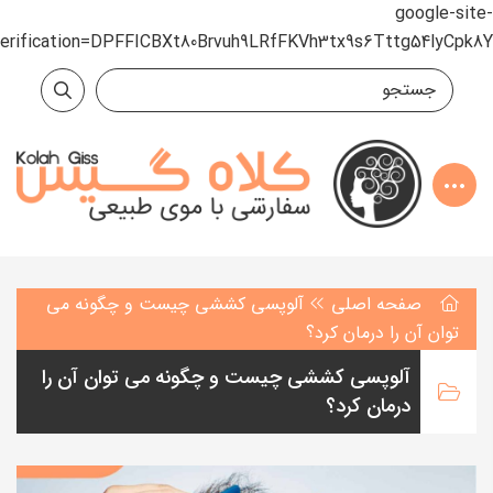
google-site-
verification=DPFFICBXt80Brvuh9LRfFKVh3tx9s6Tttg54lyCpk8Y
صفحه اصلی
آلوپسی کششی چیست و چگونه می
توان آن را درمان کرد؟
آلوپسی کششی چیست و چگونه می توان آن را
درمان کرد؟