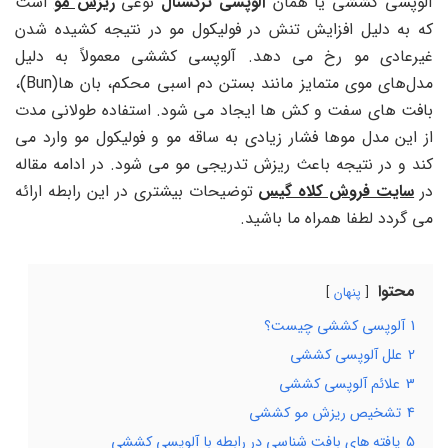
آلوپسی کششی یا همان
آلوپسی ترکشنال
نوعی
ریزش مو
است
که به دلیل افزایش تنش در فولیکول مو در نتیجه کشیده شدن
غیرعادی مو رخ می دهد. آلوپسی کششی معمولاً به دلیل
مدل‌های موی متمایز مانند بستن دم اسبی محکم، بان ‌ها(Bun)،
بافت ‌های سفت و کش ها ایجاد می ‌شود. استفاده طولانی مدت
از این مدل موها فشار زیادی به ساقه مو و فولیکول مو وارد می
کند و در نتیجه باعث ریزش تدریجی مو می شود. در ادامه مقاله
در
سایت فروش کلاه گیس
توضیحات بیشتری در این رابطه ارائه
می گردد لطفا همراه ما باشید.
محتوا
پنهان
1
آلوپسی کششی چیست؟
2
علل آلوپسی کششی
3
علائم آلوپسی کششی
4
تشخیص ریزش مو کششی
5
یافته های بافت شناسی در رابطه با آلوپسی کششی