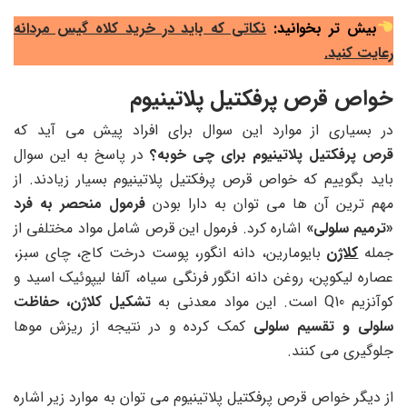
بیش تر بخوانید:
نکاتی که باید در خرید کلاه گیس مردانه
رعایت کنید.
خواص قرص پرفکتیل پلاتینیوم
در بسیاری از موارد این سوال برای افراد پیش می آید که
قرص پرفکتیل پلاتینیوم برای چی خوبه؟
در پاسخ به این سوال
باید بگوییم که خواص قرص پرفکتیل پلاتینیوم بسیار زیادند. از
مهم ترین آن ها می توان به دارا بودن
فرمول منحصر به فرد
«ترمیم سلولی»
اشاره کرد. فرمول این قرص شامل مواد مختلفی از
جمله
کلاژن
بایومارین، دانه انگور، پوست درخت کاج، چای سبز،
عصاره لیکوپن، روغن دانه انگور فرنگی سیاه، آلفا لیپوئیک اسید و
کوآنزیم Q10 است. این مواد معدنی به
تشکیل کلاژن، حفاظت
سلولی و تقسیم سلولی
کمک کرده و در نتیجه از ریزش موها
جلوگیری می کنند.
از دیگر خواص قرص پرفکتیل پلاتینیوم می توان به موارد زیر اشاره