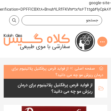
google-site-
verification=DPFFICBXt80Brvuh9LRfFKVh3tx9s6Tttg54lyCpk8Y
صفحه اصلی
از فواید قرص پرفکتیل پلاتینیوم برای
درمان ریزش مو چه می دانید؟
از فواید قرص پرفکتیل پلاتینیوم برای درمان
ریزش مو چه می دانید؟