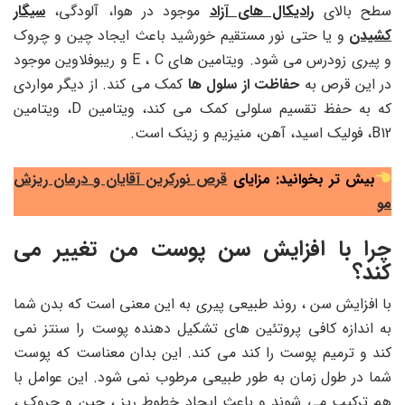
سطح بالای
رادیکال های آزاد
موجود در هوا، آلودگی،
سیگار
کشیدن
و یا حتی نور مستقیم خورشید باعث ایجاد چین و چروک
و پیری زودرس می شود. ویتامین‌ های E ، C و ریبوفلاوین موجود
در این قرص به
حفاظت از سلول ها
کمک می کند. از دیگر مواردی
که به حفظ تقسیم سلولی کمک می کند، ویتامین D، ویتامین
B12، فولیک اسید، آهن، منیزیم و زینک است.
بیش تر بخوانید: مزایای
قرص نورکرین آقایان و درمان ریزش
مو
چرا با افزایش سن پوست من تغییر می
کند؟
با افزایش سن ، روند طبیعی پیری به این معنی است که بدن شما
به اندازه کافی پروتئین های تشکیل دهنده پوست را سنتز نمی
کند و ترمیم پوست را کند می کند. این بدان معناست که پوست
شما در طول زمان به طور طبیعی مرطوب نمی شود. این عوامل با
هم ترکیب می شوند و باعث ایجاد خطوط ریز ، چین و چروک ،