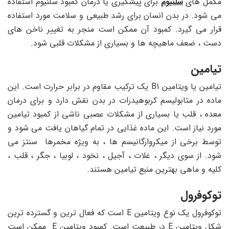
مکمل های
سلنیوم
برای پیشگیری یا درمان کمبود سلنیوم استفاده
می شود. در بدن انسان برای رشد طبیعی و سلامت مورد استفاده
قرار می گیرد. کمبود آن ممکن است منجر به تغییر ناخن های
دست ، ضعف ماهیچه ها و بسیاری از مشکلات قلبی شود.
تیامین
تیامین یا ویتامین B1 یک ترکیب مقاوم در برابر حرارت است. این
ماده در متابولیسم کربوهیدرات در بدن نقش دارد و برای درمان
معده ، قلب یا بسیاری از مشکلات عصبی ناشی از کمبود تیامین
مورد نیاز است. این ماده غذایی در تمام گیاهان یافت می شود و
توسط برخی از میکروارگانیسم ها ، به ویژه مخمرها سنتز می
شود. از سوی دیگر ، غلات ، آجیل ، نخود ، لوبیا ، جگر ، قلب ،
کلیه و ماهی بهترین منبع تیامین هستند.
توکوفرول
توکوفرول یک نوع ویتامین E است که فعال ترین و گسترده ترین
شکل ویتامین E در طبیعت است. کمبود ویتامین E ممکن است