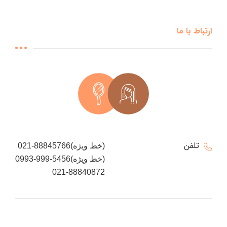
ارتباط با ما
تلفن
021-88845766(خط ویژه)
0993-999-5456(خط ویژه)
021-88840872