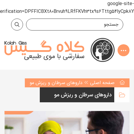
google-site-
verification=DPFFICBXt80Brvuh9LRfFKVh3tx9s6Tttg54lyCpk8Y
صفحه اصلی
داروهای سرطان و ریزش مو
داروهای سرطان و ریزش مو