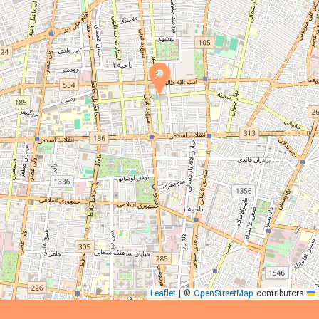
|
©
OpenStreetMap
contributors
Leaflet